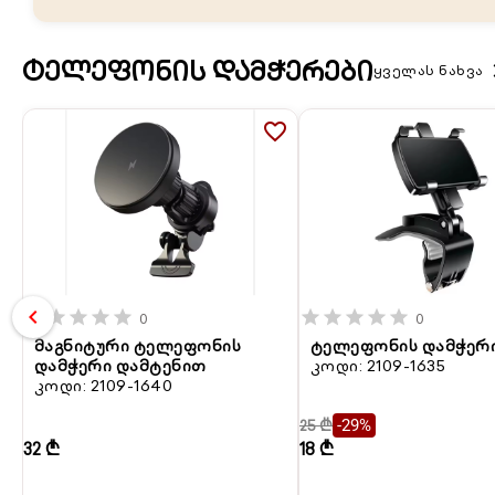
ᲢᲔᲚᲔᲤᲝᲜᲘᲡ ᲓᲐᲛᲭᲔᲠᲔᲑᲘ
keyboard
ყველას ნახვა
favorite_border
chevron_left
star
star
star
star
star
star
star
star
star
star
0
0
მაგნიტური ტელეფონის
ტელეფონის დამჭერ
დამჭერი დამტენით
კოდი: 2109-1635
კოდი: 2109-1640
25 ₾
-29%
32 ₾
18 ₾