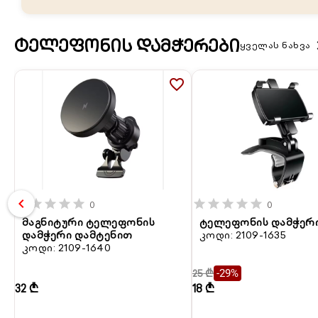
ᲢᲔᲚᲔᲤᲝᲜᲘᲡ ᲓᲐᲛᲭᲔᲠᲔᲑᲘ
keyboard
ყველას ნახვა
favorite_border
chevron_left
star
star
star
star
star
star
star
star
star
star
0
0
მაგნიტური ტელეფონის
ტელეფონის დამჭერ
დამჭერი დამტენით
კოდი: 2109-1635
კოდი: 2109-1640
25 ₾
-29%
32 ₾
18 ₾